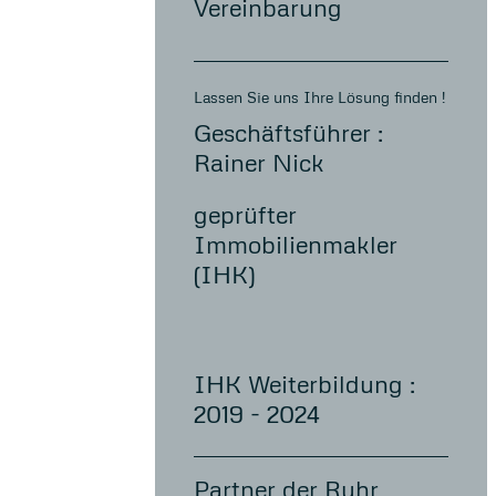
Vereinbarung
Lassen Sie uns Ihre Lösung finden !
Geschäftsführer :
Rainer Nick
geprüfter
Immobilienmakler
(IHK)
IHK Weiterbildung :
2019 - 2024
Partner der Ruhr