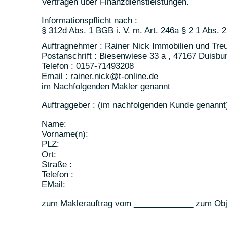
Verträgen über Finanzdienstleistungen.
Informationspflicht nach :
§ 312d Abs. 1 BGB i. V. m. Art. 246a § 2 1 Abs.
Auftragnehmer : Rainer Nick Immobilien und T
Postanschrift : Biesenwiese 33 a , 47167 Duisbu
Telefon : 0157-71493208
Email : rainer.nick@t-online.de
im Nachfolgenden Makler genannt
Auftraggeber : (im nachfolgenden Kunde genannt
Name:
Vorname(n):
PLZ:
Ort:
Straße :
Telefon :
EMail:
zum Maklerauftrag vom _____________ zum Obje