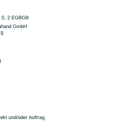
 2 S. 2 EGBGB
reuhand GmbH
rg
)
kt und/oder Auftrag.