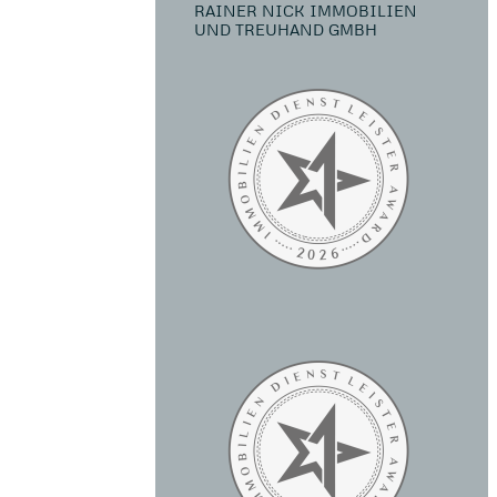
RAINER NICK IMMOBILIEN
UND TREUHAND GMBH