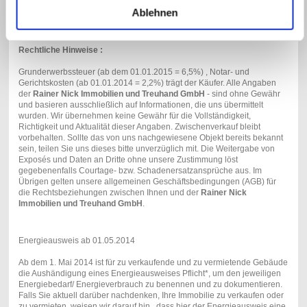
Ablehnen
MIETEN KAUFEN WOHNEN VOX TV (08.05.2014)
Rechtliche Hinweise :
Grunderwerbssteuer (ab dem 01.01.2015 = 6,5%) , Notar- und
Gerichtskosten (ab 01.01.2014 = 2,2%) trägt der Käufer. Alle Angaben
der
Rainer Nick Immobilien und Treuhand GmbH
- sind ohne Gewähr
und basieren ausschließlich auf Informationen, die uns übermittelt
wurden. Wir übernehmen keine Gewähr für die Vollständigkeit,
Richtigkeit und Aktualität dieser Angaben. Zwischenverkauf bleibt
vorbehalten. Sollte das von uns nachgewiesene Objekt bereits bekannt
sein, teilen Sie uns dieses bitte unverzüglich mit. Die Weitergabe von
Exposés und Daten an Dritte ohne unsere Zustimmung löst
gegebenenfalls Courtage- bzw. Schadenersatzansprüche aus. Im
Übrigen gelten unsere allgemeinen Geschäftsbedingungen (AGB) für
die Rechtsbeziehungen zwischen Ihnen und der
Rainer Nick
Immobilien und Treuhand GmbH
.
Energieausweis ab 01.05.2014
Ab dem 1. Mai 2014 ist für zu verkaufende und zu vermietende Gebäude
die Aushändigung eines Energieausweises Pflicht*, um den jeweiligen
Energiebedarf/ Energieverbrauch zu benennen und zu dokumentieren.
Falls Sie aktuell darüber nachdenken, Ihre Immobilie zu verkaufen oder
zu vermieten, weisen wir darauf hin , dass hier der Energieausweis eine