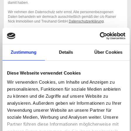
damit haben.
Wir nehmen den Datenschutz sehr ernst. Alle personenbezogenen
Daten behandeln wir demnach ausschließlich gemäß der c/o Rainer
Nick Immobilien und Treuhand GmbH
Datenschutzerklärung
.
Mit weiteren Seitenaufrufen von www.rainer-nick.de, genehmigen Sie
die Benutzung von Cookies und ähnlichen Technologien, um die
Funktionsweise der Website zu analysieren, Social-Media-Funktionen
bereitzustellen und personalisierte kommerzielle Inhalte auf dieser und
anderen Websites anzubieten. Wenn Sie dies nicht möchten, verlassen
Zustimmung
Details
Über Cookies
Sie bitte diesen Internetauftritt. Besten Dank !
Als langjährige Experten für Vermietungs- und Kaufimmobilien freuen
Diese Webseite verwendet Cookies
wir uns, Ihnen unser exklusives Angebots- und Dienstleistungsportfolio
präsentieren zu dürfen. Wir sind Ihre kompetenten Ansprechpartner für
Wir verwenden Cookies, um Inhalte und Anzeigen zu
die individuelle Immobilienbetreuung für Wohnimmobilien ,
personalisieren, Funktionen für soziale Medien anbieten
Gewerbeimmobilien und Grundstücke. Ob kaufen, verkaufen, mieten
oder vermieten – bei
RAINER NICK IMMOBILIEN UND TREUHAND
zu können und die Zugriffe auf unsere Website zu
GMBH
sind Sie genau richtig. Weil wir Immobilien lieben. Und das nicht
analysieren. Außerdem geben wir Informationen zu Ihrer
erst seit gestern.
Verwendung unserer Website an unsere Partner für
Weiter sind wir gerne für Sie in Sachen "Hausverwaltung" tätig. Lassen
soziale Medien, Werbung und Analysen weiter. Unsere
Sie sich ein kompetentes Angebot erarbeiten, damit Sie ihre
Kapitalanlage in guten Händen wissen !
Partner führen diese Informationen möglicherweise mit